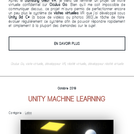
Après le
Samsung Gear VR
, je viens de terminer un projet de visite
virtuelle confidentiel sur
Oculus Go
. Bien qu'il me soit impossible de
communiquer dessus, ce projet m'aura permis de perfectionner encore
un peu plus le système de
visites virtuelles
VR que j'ai développé sous
Unity 3d C#
(à base de vidéos ou photos 360).Je tâche de faire
évoluer régulièrement ce système afin de pouvoir répondre rapidement
et simplement à la plupart des demandes sur le sujet.
EN SAVOIR PLUS
Oculus Go
,
visite virtuelle
,
développeur VR
,
réalité virtuelle
,
développeur réalité virtuelle
Octobre 2018
UNITY MACHINE LEARNING
Catégorie :
Labo