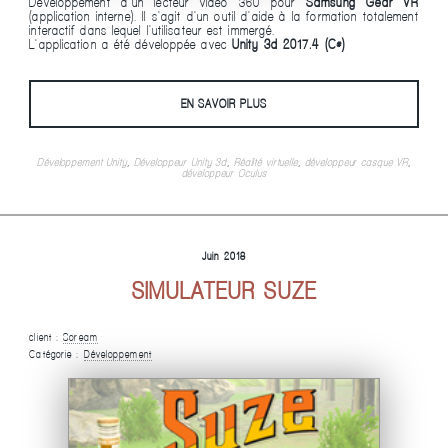
Développement d'un lecteur vidéo 360 pour
Samsung Gear VR
(application interne). Il s'agit d'un outil d'aide à la formation totalement
interactif dans lequel l'utilisateur est immergé.
L'application a été développée avec
Unity 3d 2017.4 (C#)
EN SAVOIR PLUS
Développement Unity
,
Développeur Unity 3d
,
Réalité virtuelle
,
développeur casque VR
,
développeur Oculus
Juin 2018
SIMULATEUR SUZE
client :
Soream
Catégorie :
Développement