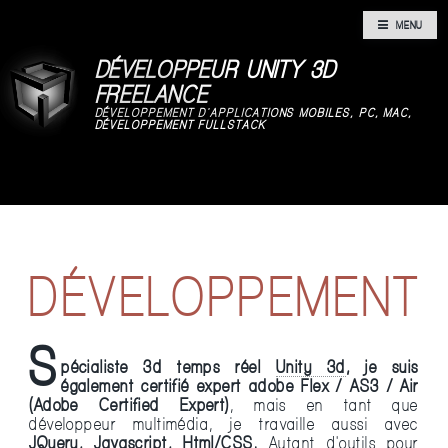
MENU
DÉVELOPPEUR UNITY 3D
FREELANCE
DÉVELOPPEMENT D'APPLICATIONS MOBILES, PC, MAC,
DÉVELOPPEMENT FULLSTACK
DÉVELOPPEMENT
S
pécialiste 3d temps réel
Unity 3d
, je suis
également certifié expert adobe Flex / AS3 / Air
(Adobe Certified Expert)
, mais en tant que
développeur multimédia, je travaille aussi avec
JQuery, Javascript,
Html/CSS.
Autant d'outils pour