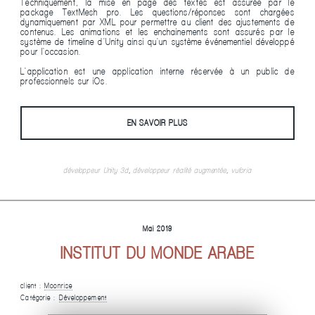
Techniquement, la mise en page des textes est assurée par le
package TextMesh pro. Les questions/réponses sont chargées
dynamiquement par XML pour permettre au client des ajustements de
contenus. Les animations et les enchainements sont assurés par le
système de timeline d'Unity ainsi qu'un système événementiel développé
pour l'occasion.
L'application est une application interne réservée à un public de
professionnels sur iOs.
EN SAVOIR PLUS
développeur Unity 3d
,
développeur réalité augmentée
,
vuforia
Mai 2019
INSTITUT DU MONDE ARABE
client :
Moonrise
Catégorie :
Développement