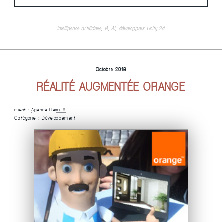
intelligence artificielle
,
IA
,
AI
,
développeur Unity 3d
Octobre 2018
RÉALITÉ AUGMENTÉE ORANGE
client :
Agence Henri 8
Catégorie :
Développement