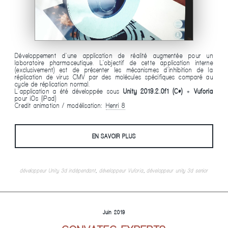
Développement d'une application de réalité augmentée pour un
laboratoire pharmaceutique. L'objectif de cette application interne
(exclusivement) est de présenter les mécanismes d'inhibition de la
réplication de virus CMV par des molécules spécifiques comparé au
cycle de réplication normal.
L'application a été développée sous
Unity 2019.2.0f1 (C#)
+
Vuforia
pour iOs (iPad)
Credit animation / modélisation:
Henri 8
EN SAVOIR PLUS
développeur Unity 3d indépendant
,
développeur Vuforia
,
développeur unity 3d senior
Juin 2019