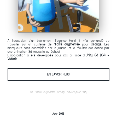
A l'occasion d'un événement, l'agence Henri 8 m'a demandé de
travailler sur un système de
réalité augmentée
pour
Orange.
Les
marqueurs sont assemblés par le joueur, et le résultat est donné par
une animation 3d (réussite ou échec).
L'application a été développée pour iOs à l'aide d'
Unity 3d (C#)
+
Vuforia
.
EN SAVOIR PLUS
RA
,
Réalité augmentée
,
Orange
,
développeur Unity
Août 2018