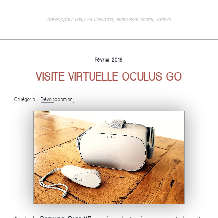
développeur Unity 3d freelance
,
événement sportif
,
footbal
Février 2019
VISITE VIRTUELLE OCULUS GO
Catégorie :
Développement