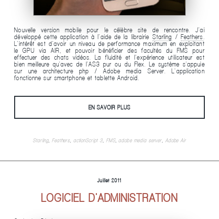
Nouvelle version mobile pour le célèbre site de rencontre. J'ai
développé cette application à l'aide de la librairie
Starling
/
Feathers
.
L'intérêt est d'avoir un niveau de performance maximum en exploitant
le GPU via AIR, et pouvoir bénéficier des facultés du FMS pour
effectuer des chats vidéos. La fluidité et l'expérience utilisateur est
bien meilleure qu'avec de l'AS3 pur ou du Flex. Le système s'appuie
sur une architecture php / Adobe media Server. L'application
fonctionne sur smartphone et tablette Android.
EN SAVOIR PLUS
Starling
,
Feathers
,
actionScript 3
,
FMS
,
adobe media server
,
Adobe Air
Juillet 2011
LOGICIEL D'ADMINISTRATION