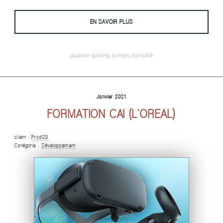
EN SAVOIR PLUS
gaussian splatting
,
batman
,
batmobile
Janvier 2021
FORMATION CAI (L'OREAL)
client :
Prod03
Catégorie :
Développement