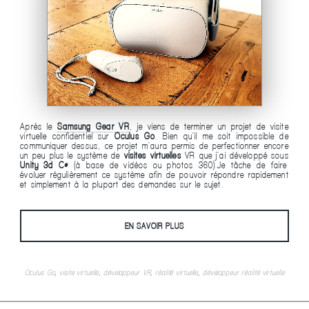
Après le
Samsung Gear VR
, je viens de terminer un projet de visite
virtuelle confidentiel sur
Oculus Go
. Bien qu'il me soit impossible de
communiquer dessus, ce projet m'aura permis de perfectionner encore
un peu plus le système de
visites virtuelles
VR que j'ai développé sous
Unity 3d C#
(à base de vidéos ou photos 360).Je tâche de faire
évoluer régulièrement ce système afin de pouvoir répondre rapidement
et simplement à la plupart des demandes sur le sujet.
EN SAVOIR PLUS
Oculus Go
,
visite virtuelle
,
développeur VR
,
réalité virtuelle
,
développeur réalité virtuelle