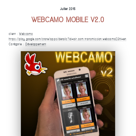
Juillet 2015
WEBCAMO MOBILE V2.0
client :
Webcamo
https://play.google.com/store/apps/details?id=air.com.transmission.webcamo2&hl=en
Catégorie :
Développement