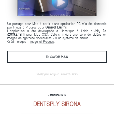
Un portage pour Mac à partir d'une application PC m'a été demandé
par Image & Process pour
General Electric
.
L'application a été développée à l'identique à l'aide d'
Unity 3d
(
2019.2.19f1
) pour Mac OSX. Celle-ci intègre une série de vidéos en
images de synthèse accessibles via un système de menus.
Crédit images :
Image et Process
.
EN SAVOIR PLUS
Développeur Unity 3d
,
General Electric
Décembre 2019
DENTSPLY SIRONA