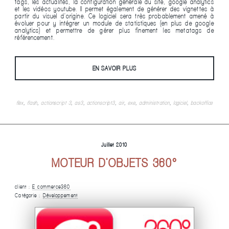
tags, les actualités, la configuration générale du site, google analytics
et les vidéos youtube. Il permet également de générer des vignettes à
partir du visuel d'origine. Ce logiciel sera très probablement amené à
évoluer pour y intégrer un module de statistiques (en plus de google
analytics) et permettre de gérer plus finement les metatags de
référencement.
EN SAVOIR PLUS
flex
,
flash
,
actionscript 3
,
as3
,
actionscript3
,
air
,
exe
,
administration
,
logiciel
,
backoffice
Juillet 2010
MOTEUR D'OBJETS 360°
client :
E-commerce360
Catégorie :
Développement