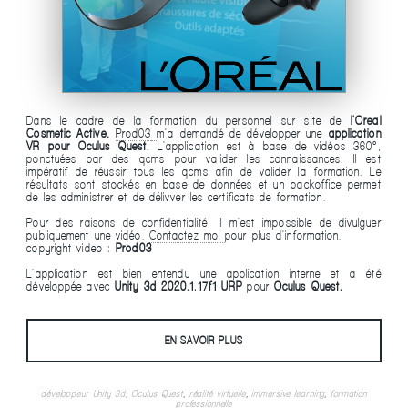
Dans le cadre de la formation du personnel sur site de
l'Oreal
Cosmetic Active,
Prod03
m'a demandé de développer une
application
VR pour Oculus Quest
. L'application est à base de vidéos 360°,
ponctuées par des qcms pour valider les connaissances. Il est
impératif de réussir tous les qcms afin de valider la formation. Le
résultats sont stockés en base de données et un backoffice permet
de les administrer et de délivver les certificats de formation.
Pour des raisons de confidentialité, il m'est impossible de divulguer
publiquement une vidéo.
Contactez-moi
pour plus d'information.
copyright video :
Prod03
L'application est bien entendu une application interne et a été
développée avec
Unity 3d 2020.1.17f1 URP
pour
Oculus Quest.
EN SAVOIR PLUS
développeur Unity 3d
,
Oculus Quest
,
réalité virtuelle
,
immersive learning
,
formation
professionnelle