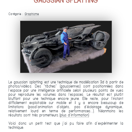
GAUSSIAN SPLATTING
Catégorie :
Graphisme
Le gaussian splatting est une technique de modélisation 3d à partir de
photos/vidéos. Des "tâches" (gaussiennes) sont positionnées dans
l'espace par une intelligence artificielle selon plusieurs points de vues
pour reproduire les volumes dans l'espaces. Le résultat est plutôt
bluffant pour une technique encore jeune. Elle reste, pour l'instant
difficilement exploitable sur mobile et il y a encore beaucoup de
limitations (pasd'animation d'objets, pas d'éclairage dynamique,
relativement lourd en terme de performances...). Néanmoins les
résultats sont très prometteurs.(
plus d'information
)
Voici donc un petit test que j'ai pu faire afin d'expérimenter la
technique.