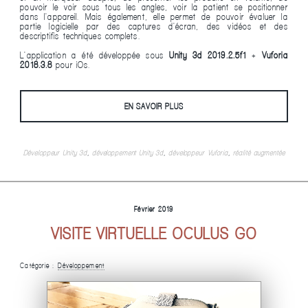
pouvoir le voir sous tous les angles, voir la patient se positionner
dans l'appareil. Mais également, elle permet de pouvoir évaluer la
partie logicielle par des captures d'écran, des vidéos et des
descriptifis techniques complets.
L'application a été développée sous
Unity 3d 2019.2.5f1
+
Vuforia
2018.3.8
pour iOs.
EN SAVOIR PLUS
Développeur Unity 3d
,
développement Unity 3d
,
développeur Vuforia
,
réalité augmentée
Février 2019
VISITE VIRTUELLE OCULUS GO
Catégorie :
Développement