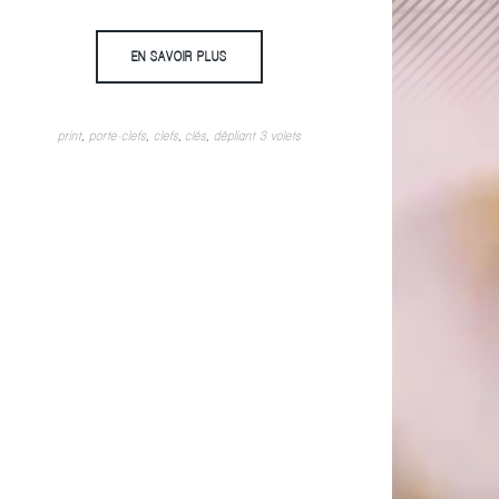
EN SAVOIR PLUS
print
,
porte-clefs
,
clefs
,
clés
,
dépliant 3 volets