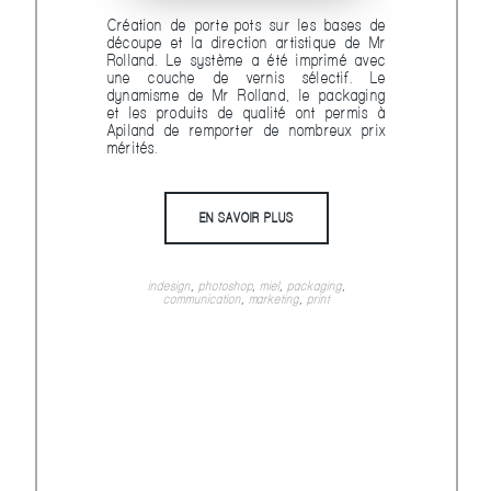
Création de porte-pots sur les bases de
découpe et la direction artistique de Mr
Rolland. Le système a été imprimé avec
une couche de vernis sélectif. Le
dynamisme de Mr Rolland, le packaging
et les produits de qualité ont permis à
Apiland de remporter de nombreux prix
mérités.
EN SAVOIR PLUS
indesign
,
photoshop
,
miel
,
packaging
,
communication
,
marketing
,
print