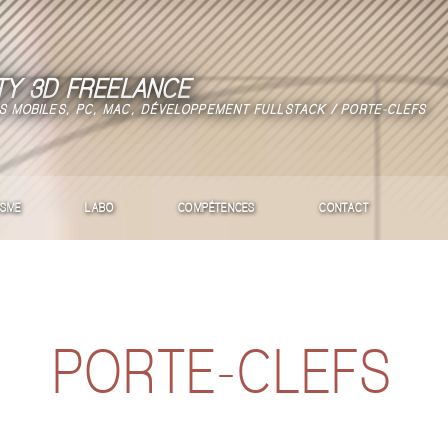
TY 3D FREELANCE
S MOBILES, PC, MAC, DÉVELOPPEMENT FULLSTACK / PORTE-CLEFS
ISME
LABO
COMPÉTENCES
CONTACT
PORTE-CLEFS