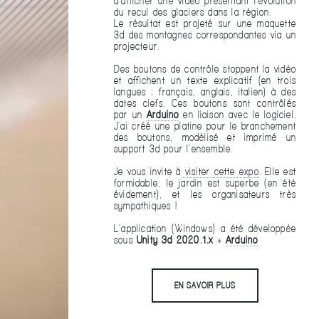
d'afficher une vidéo présentant l'évolution
du recul des glaciers dans la région.
Le résultat est projeté sur une maquette
3d des montagnes correspondantes via un
projecteur.
Des boutons de contrôle stoppent la vidéo
et affichent un texte explicatif (en trois
langues : français, anglais, italien) à des
dates clefs. Ces boutons sont contrôlés
par un
Arduino
en liaison avec le logiciel.
J'ai créé une platine pour le branchement
des boutons, modélisé et imprimé un
support 3d pour l'ensemble.
Je vous invite à
visiter cette expo
. Elle est
formidable, le jardin est superbe (en été
évidement), et les organisateurs très
sympathiques !
L'application (Windows) a été développée
sous
Unity 3d 2020.1.x
+
Arduino
EN SAVOIR PLUS