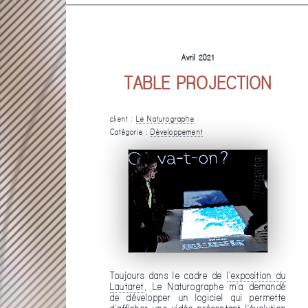
Avril 2021
TABLE PROJECTION
client :
Le Naturographe
Catégorie :
Développement
Toujours dans le cadre de
l'exposition du
Lautaret
, Le Naturographe m'a demandé
de développer un logiciel qui permette